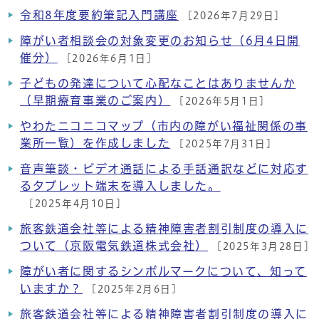
令和8年度要約筆記入門講座
[2026年7月29日]
障がい者相談会の対象変更のお知らせ（6月4日開
催分）
[2026年6月1日]
子どもの発達について心配なことはありませんか
（早期療育事業のご案内）
[2026年5月1日]
やわたニコニコマップ（市内の障がい福祉関係の事
業所一覧）を作成しました
[2025年7月31日]
音声筆談・ビデオ通話による手話通訳などに対応す
るタブレット端末を導入しました。
[2025年4月10日]
旅客鉄道会社等による精神障害者割引制度の導入に
ついて（京阪電気鉄道株式会社）
[2025年3月28日]
障がい者に関するシンボルマークについて、知って
いますか？
[2025年2月6日]
旅客鉄道会社等による精神障害者割引制度の導入に