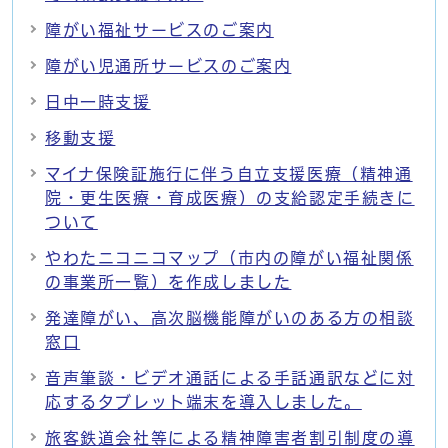
障がい福祉サービスのご案内
障がい児通所サービスのご案内
日中一時支援
移動支援
マイナ保険証施行に伴う自立支援医療（精神通
院・更生医療・育成医療）の支給認定手続きに
ついて
やわたニコニコマップ（市内の障がい福祉関係
の事業所一覧）を作成しました
発達障がい、高次脳機能障がいのある方の相談
窓口
音声筆談・ビデオ通話による手話通訳などに対
応するタブレット端末を導入しました。
旅客鉄道会社等による精神障害者割引制度の導