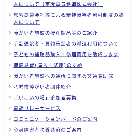
入について（京阪電気鉄道株式会社）
旅客鉄道会社等による精神障害者割引制度の導
入について
障がい者施設の授産製品等のご紹介
手話通訳者・要約筆記者の派遣利用について
子どもの補聴器購入・修理費用を助成します
補装具費(購入・修理)の支給
障がい者施設への通所に関する交通費助成
八幡市障がい者団体紹介
「いこいの場」参加者募集
電話リレーサービス
コミュニケーションボードのご案内
心身障害者扶養共済のご案内