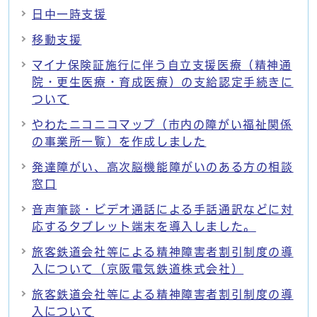
日中一時支援
移動支援
マイナ保険証施行に伴う自立支援医療（精神通
院・更生医療・育成医療）の支給認定手続きに
ついて
やわたニコニコマップ（市内の障がい福祉関係
の事業所一覧）を作成しました
発達障がい、高次脳機能障がいのある方の相談
窓口
音声筆談・ビデオ通話による手話通訳などに対
応するタブレット端末を導入しました。
旅客鉄道会社等による精神障害者割引制度の導
入について（京阪電気鉄道株式会社）
旅客鉄道会社等による精神障害者割引制度の導
入について