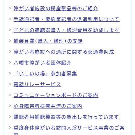
障がい者施設の授産製品等のご紹介
手話通訳者・要約筆記者の派遣利用について
子どもの補聴器購入・修理費用を助成します
補装具費(購入・修理)の支給
障がい者施設への通所に関する交通費助成
八幡市障がい者団体紹介
「いこいの場」参加者募集
電話リレーサービス
コミュニケーションボードのご案内
心身障害者扶養共済のご案内
難聴者用補聴機器等の貸出しを行っています
重度身体障がい者訪問入浴サービス事業のご案
内