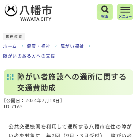
検索
メニュー
現在位置
ホーム
健康・福祉
障がい福祉
障がいのある方への支援
障がい者施設への通所に関する
交通費助成
[公開日：
2024年7月18日
]
ID:7165
公共交通機関を利用して通所する八幡市在住の障が
い者を対象に、年2回（9月・3月受付）、障がい者