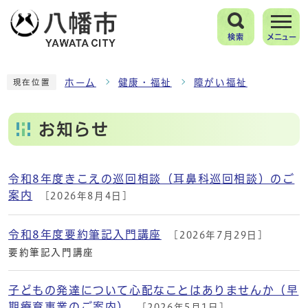
検索
メニュー
ホーム
健康・福祉
障がい福祉
現在位置
お知らせ
令和8年度きこえの巡回相談（耳鼻科巡回相談）のご
メインメニュー
案内
[2026年8月4日]
令和8年度要約筆記入門講座
[2026年7月29日]
要約筆記入門講座
子どもの発達について心配なことはありませんか（早
期療育事業のご案内）
[2026年5月1日]