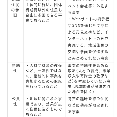
住民
主体的に行い、団体
ベント会社等に外注す
の参
構成員以外の住民も
る事業
画
自由に参画できる事
・Webサイトの掲示板
業であること
やSNSを通じた文章に
よる意見交換など、イ
ンターネット上のみで
実施する、地域住民の
交流や参画を促進する
とみとめられない事業
持続
・人材や財源の確保
事業の持続性を高める
性
など、一過性ではな
取組(人材の育成、事業
く、継続的に事業を
収入や寄附金の確保な
実施するための取組
ど)を考慮していない事
を行っていること
業(地域課題が解決され
た場合を除く)
公共
・地域に開かれた事
特定の趣味を持つ住民
性
業であり、効果が広
などに効果が限定され
く住民に及ぶもので
る事業
あること