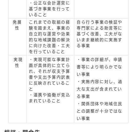
・公正な会計運営に
基づき事業を行って
いること
発展
これまでの取組の経
自ら行う事業の検証や
性
験を踏まえ、事業の
専門家による助言等に
自立的な運営や効果
基づく改善、工夫がな
的な地域課題の解決
いまま継続的に実施す
に向けた改善・工夫
る事業
を行っていること
実現
・実現可能な事業計
・事業の詳細が、申請
性
画が具体的に立てら
書等により明らかでな
れ、それが収支予算
い事業
書や支出予算内訳表
・実施内容に対し、過
に反映されているこ
と
大な支出が含まれてい
・連携や協働が見込
る事業
まれていること
・関係団体や地域住民
との調整が十分ではな
い事業