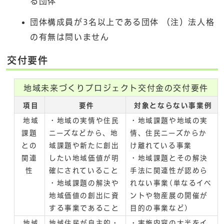
る団体
団体構成員が3名以上である団体 （注）法人格
の有無は問いません
交付要件
地域未来づくりプロジェクト交付金の交付要件
項目
要件
対象とならない事業例
地域
・地域の実情や住民
・地域課題や地域の実
課題
ニーズなどから、地
情、住民ニーズからか
との
域課題や新たに創出
け離れている事業
関連
したい地域価値が明
・地域課題とその解決
性
確にされていること
手法に関連性が認めら
・地域課題の解決や
れない事業(単なるイベ
地域価値の創出に資
ントや物産展の開催が
する事業であること
目的の事業など)
地域
地域住民が自主的・
・実施内容の大半をイ