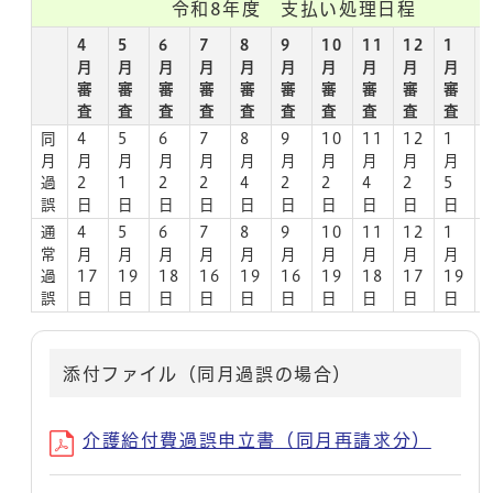
令和8年度 支払い処理日程
4
5
6
7
8
9
10
11
12
1
月
月
月
月
月
月
月
月
月
月
審
審
審
審
審
審
審
審
審
審
査
査
査
査
査
査
査
査
査
査
同
4
5
6
7
8
9
10
11
12
1
月
月
月
月
月
月
月
月
月
月
月
過
2
1
2
2
4
2
2
4
2
5
誤
日
日
日
日
日
日
日
日
日
日
通
4
5
6
7
8
9
10
11
12
1
常
月
月
月
月
月
月
月
月
月
月
過
17
19
18
16
19
16
19
18
17
19
誤
日
日
日
日
日
日
日
日
日
日
添付ファイル（同月過誤の場合）
介護給付費過誤申立書（同月再請求分）