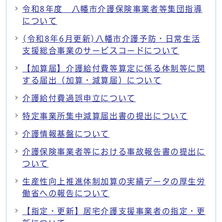
令和8年度 八幡市介護保険事業者等集団指導
について
(令和8年6月更新)八幡市介護予防・日常生活
支援総合事業のサービスコードについて
【加算届】介護給付費等算定に係る体制等に関
する届出（加算・減算届）について
介護給付費過誤申立について
特定事業所集中減算届出書の提出について
介護情報基盤について
介護保険事業者等における事故報告書の提出に
ついて
生産性向上推進体制加算の実績データの厚生労
働省への報告について
【指定・更新】居宅介護支援事業者の指定・更