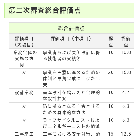
第二次審査総合評価点
総合評価点
評価項目
評価項目（中項目）
配
評価
（大項目）
点
点
業務全体の
事業者および実施設計に係
10
10.0
実施の方
る技術者の実績等
向
〃
事業を円滑に進めるための
20
16.0
体制と早期完成に向けた工
夫
設計業務
基本設計を踏まえた合理的
10
4.7
な設計提案
〃
防災拠点となる庁舎とする
10
6.3
ための具体的な方法
〃
ライフサイクルコストおよ
10
6.3
びエネルギーコストの縮減
工事施工
工事における安全対策、騒
15
12.5