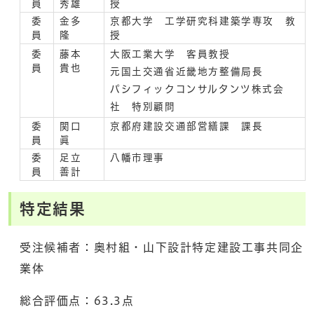
員
秀雄
授
委
金多
京都大学 工学研究科建築学専攻 教
員
隆
授
委
藤本
大阪工業大学 客員教授
員
貴也
元国土交通省近畿地方整備局長
パシフィックコンサルタンツ株式会
社 特別顧問
委
関口
京都府建設交通部営繕課 課長
員
眞
委
足立
八幡市理事
員
善計
特定結果
受注候補者：奥村組・山下設計特定建設工事共同企
業体
総合評価点：63.3点