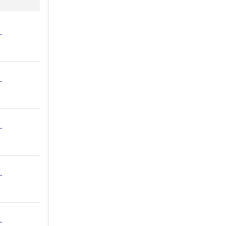
：
：
：
：
：