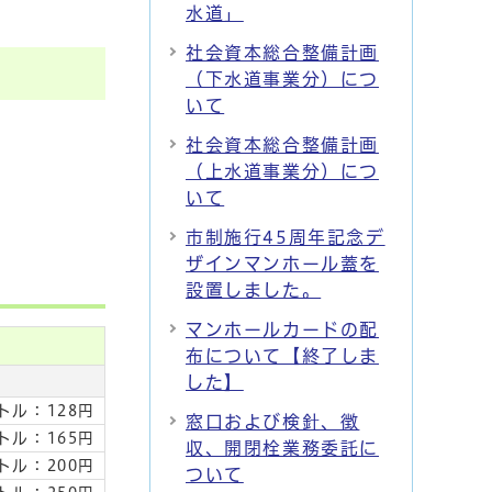
水道」
社会資本総合整備計画
（下水道事業分）につ
いて
社会資本総合整備計画
（上水道事業分）につ
いて
市制施行45周年記念デ
ザインマンホール蓋を
設置しました。
マンホールカードの配
布について【終了しま
した】
トル：128円
窓口および検針、徴
トル：165円
収、開閉栓業務委託に
トル：200円
ついて