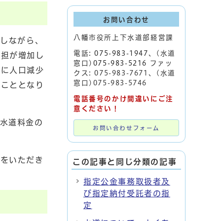
お問い合わせ
八幡市役所上下水道部経営課
かしながら、
電話:
075-983-1947
、(水道
負担が増加し
窓口)
075-983-5216
ファッ
らに人口減少
クス: 075-983-7671、(水道
窓口)075-983-5746
すこととなり
電話番号のかけ間違いにご注
意ください！
水道料金の
お問い合わせフォーム
力をいただき
この記事と同じ分類の記事
指定公金事務取扱者及
び指定納付受託者の指
定