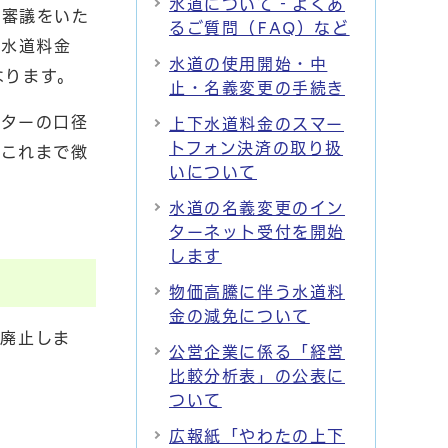
水道について‐よくあ
て審議をいた
るご質問（FAQ）など
の水道料金
水道の使用開始・中
なります。
止・名義変更の手続き
ーターの口径
上下水道料金のスマー
トフォン決済の取り扱
、これまで徴
いについて
水道の名義変更のイン
ターネット受付を開始
します
物価高騰に伴う水道料
金の減免について
を廃止しま
公営企業に係る「経営
比較分析表」の公表に
ついて
広報紙「やわたの上下