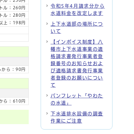
トル：250円
令和5年4月請求分から
トル：260円
水道料金を改定します
トル：280円
以上：198円
上下水道部の場所につ
いて
【インボイス制度】八
幡市上下水道事業の適
格請求書発行事業者登
録番号のお知らせおよ
ルから：90円
び適格請求書発行事業
者登録のお願いについ
て
パンフレット「やわた
から：610円
の水道」
下水道排水設備の調査
作業にご注意