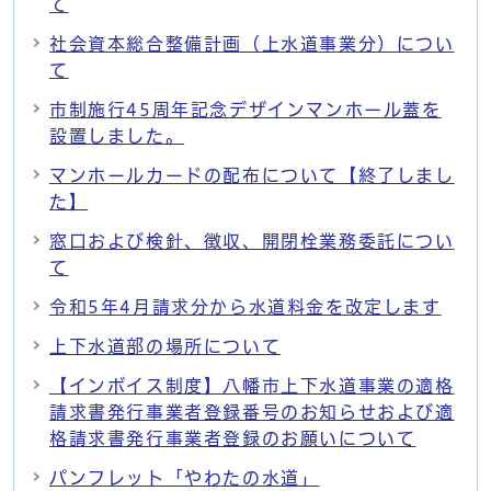
て
社会資本総合整備計画（上水道事業分）につい
て
市制施行45周年記念デザインマンホール蓋を
設置しました。
マンホールカードの配布について【終了しまし
た】
窓口および検針、徴収、開閉栓業務委託につい
て
令和5年4月請求分から水道料金を改定します
上下水道部の場所について
【インボイス制度】八幡市上下水道事業の適格
請求書発行事業者登録番号のお知らせおよび適
格請求書発行事業者登録のお願いについて
パンフレット「やわたの水道」