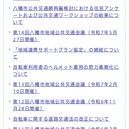
八幡市公共交通網再編検討における住民アンケ
ートおよび公共交通ワークショップの結果につ
いて
第14回八幡市地域公共交通会議（令和7年5月
27日開催）
「地域連携サポートプラン協定」の締結につい
て
自転車利用者のヘルメット着用の努力義務化に
ついて
第13回八幡市地域公共交通会議（令和7年2月
10日開催）
第12回八幡市地域公共交通会議（令和6年11
月28日開催）
自転車に関する道路交通法の改正について