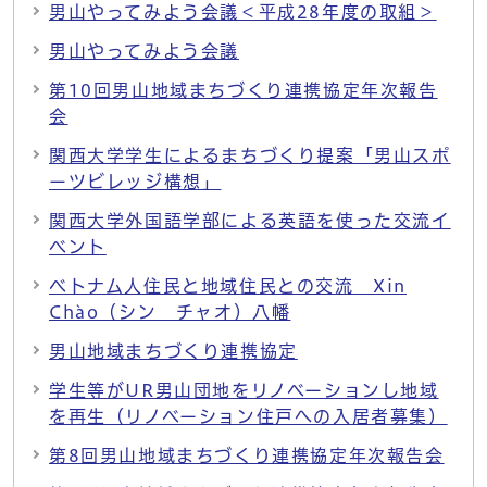
男山やってみよう会議＜平成28年度の取組＞
男山やってみよう会議
第10回男山地域まちづくり連携協定年次報告
会
関西大学学生によるまちづくり提案「男山スポ
ーツビレッジ構想」
関西大学外国語学部による英語を使った交流イ
ベント
ベトナム人住民と地域住民との交流 Xin
Chào（シン チャオ）八幡
男山地域まちづくり連携協定
学生等がUR男山団地をリノベーションし地域
を再生（リノベーション住戸への入居者募集）
第8回男山地域まちづくり連携協定年次報告会