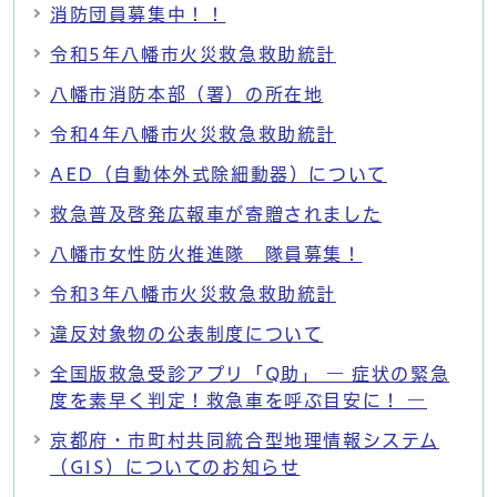
消防団員募集中！！
令和5年八幡市火災救急救助統計
八幡市消防本部（署）の所在地
令和4年八幡市火災救急救助統計
AED（自動体外式除細動器）について
救急普及啓発広報車が寄贈されました
八幡市女性防火推進隊 隊員募集！
令和3年八幡市火災救急救助統計
違反対象物の公表制度について
全国版救急受診アプリ「Q助」 ― 症状の緊急
度を素早く判定！救急車を呼ぶ目安に！ ―
京都府・市町村共同統合型地理情報システム
（GIS）についてのお知らせ