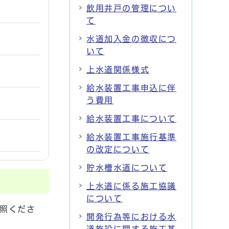
飲用井戸の管理につい
て
水道加入金の徴収につ
いて
上水道関係様式
給水装置工事申込に伴
う費用
給水装置工事について
給水装置工事施行基準
の改定について
貯水槽水道について
上水道に係る施工協議
について
参照くださ
開発行為等における水