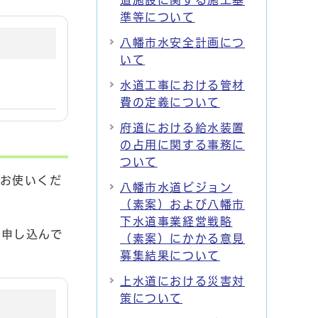
道施設に関する施工基
準等について
八幡市水安全計画につ
いて
水道工事における管材
費の定義について
府道における給水装置
の占用に関する事務に
ついて
お使いくだ
八幡市水道ビジョン
（素案）および八幡市
下水道事業経営戦略
う申し込んで
（素案）にかかる意見
募集結果について
上水道における災害対
策について