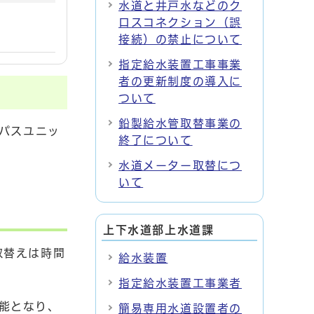
水道と井戸水などのク
ロスコネクション（誤
接続）の禁止について
指定給水装置工事事業
者の更新制度の導入に
ついて
鉛製給水管取替事業の
イパスユニッ
終了について
水道メーター取替につ
いて
上下水道部上水道課
取替えは時間
給水装置
指定給水装置工事業者
能となり、
簡易専用水道設置者の