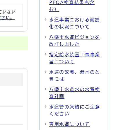
PFOA検査結果も含
む）
れていない
ください。
水道事業における耐震
化の状況について
八幡市水道ビジョンを
改訂しました
指定給水装置工事事業
者について
水道の故障、漏水のと
きには
八幡市水道水の水質検
査計画
水道管の凍結にご注意
ください
専用水道について