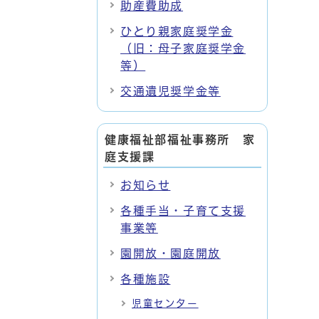
助産費助成
ひとり親家庭奨学金
（旧：母子家庭奨学金
等）
交通遺児奨学金等
健康福祉部福祉事務所 家
庭支援課
お知らせ
各種手当・子育て支援
事業等
園開放・園庭開放
各種施設
児童センター