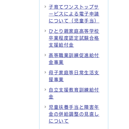
子育てワンストップサ
ービスによる電子申請
について（児童手当）
ひとり親家庭高等学校
卒業程度認定試験合格
支援給付金
高等職業訓練促進給付
金事業
母子家庭等日常生活支
援事業
自立支援教育訓練給付
金
児童扶養手当と障害年
金の併給調整の見直し
について