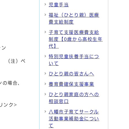
児童手当
福祉（ひとり親）医療
費支給制度
子育て支援医療費支給
制度【0歳から高校生年
代】
ォン
特別児童扶養手当につ
> （注）ペ
いて
ひとり親の皆さんへ
ンの場合、
養育費確保支援事業
ひとり親家庭の方への
相談窓口
リンク>
八幡市子育てサークル
活動事業補助金につい
て