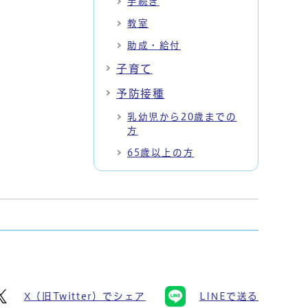
手続き
教室
助成・給付
子育て
予防接種
乳幼児から20歳までの
方
65歳以上の方
X（旧Twitter）でシェア
LINEで送る