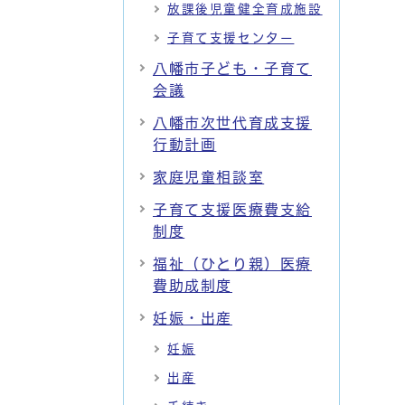
放課後児童健全育成施設
子育て支援センター
八幡市子ども・子育て
会議
八幡市次世代育成支援
行動計画
家庭児童相談室
子育て支援医療費支給
制度
福祉（ひとり親）医療
費助成制度
妊娠・出産
妊娠
出産