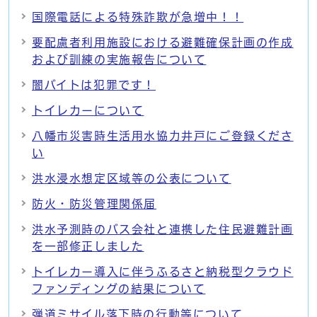
国際電話による特殊詐欺が急増中！！
要配慮者利用施設における避難確保計画の作成
および訓練の実施報告について
闇バイトは犯罪です！
トイレカーについて
八幡市災害時生活用水協力井戸にご登録くださ
い
洪水浸水想定区域等の公表について
防火・防災管理関係届
洪水予測時のバス会社と連携した住民避難計画
を一部修正しました
トイレカー導入に伴うふるさと納税型クラウド
ファンディングの結果について
弾道ミサイル落下時の行動等について