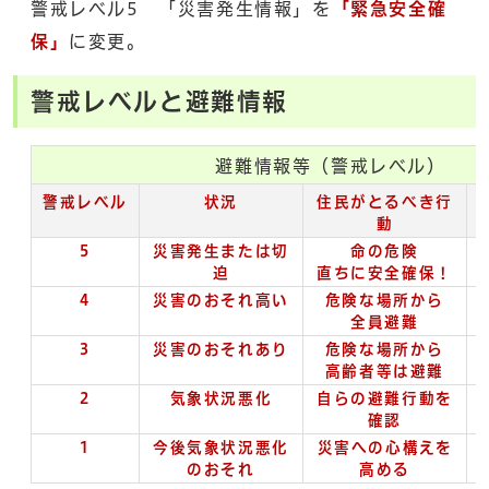
警戒レベル5 「災害発生情報」を
「緊急安全確
保」
に変更。
警戒レベルと避難情報
避難情報等（警戒レベル）
警戒レベル
状況
住民がとるべき行
動
5
災害発生または切
命の危険
迫
直ちに安全確保！
4
災害のおそれ高い
危険な場所から
全員避難
3
災害のおそれあり
危険な場所から
高齢者等は避難
2
気象状況悪化
自らの避難行動を
確認
1
今後気象状況悪化
災害への心構えを
のおそれ
高める