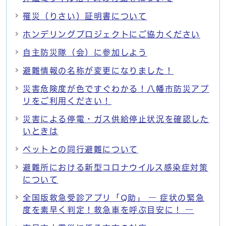
罹災（りさい）証明書について
ホンデリングプロジェクトにご協力ください
自主防災隊（会）に参加しよう
避難情報の名称が変更になりました！
災害危険度が色ですぐわかる！八幡市防災アプ
リをご利用ください！
災害による停電・ガス供給停止状況を確認した
いときは
ペットとの同行避難について
避難所における新型コロナウイルス感染症対策
について
全国版救急受診アプリ「Q助」 ― 症状の緊急
度を素早く判定！救急車を呼ぶ目安に！ ―