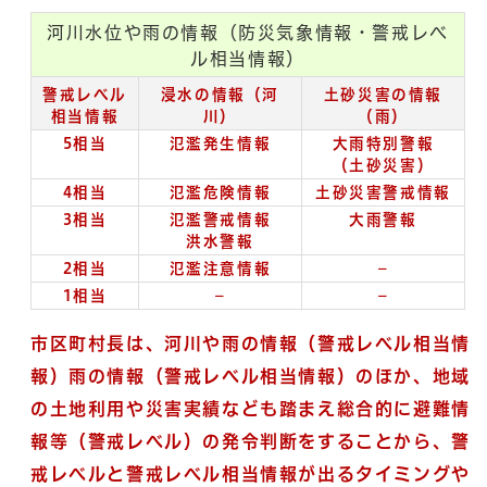
河川水位や雨の情報（防災気象情報・警戒レベ
ル相当情報）
警戒レベル
浸水の情報（河
土砂災害の情報
相当情報
川）
（雨）
5相当
氾濫発生情報
大雨特別警報
（土砂災害）
4相当
氾濫危険情報
土砂災害警戒情報
3相当
氾濫警戒情報
大雨警報
洪水警報
2相当
氾濫注意情報
－
1相当
－
－
市区町村長は、河川や雨の情報（警戒レベル相当情
報）雨の情報（警戒レベル相当情報）のほか、地域
の土地利用や災害実績なども踏まえ総合的に避難情
報等（警戒レベル）の発令判断をすることから、警
戒レベルと警戒レベル相当情報が出るタイミングや