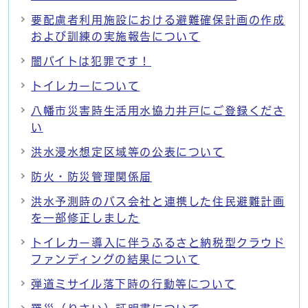
要配慮者利用施設における避難確保計画の作成
および訓練の実施報告について
闇バイトは犯罪です！
トイレカーについて
八幡市災害時生活用水協力井戸にご登録くださ
い
洪水浸水想定区域等の公表について
防火・防災管理関係届
洪水予測時のバス会社と連携した住民避難計画
を一部修正しました
トイレカー導入に伴うふるさと納税型クラウド
ファンディングの結果について
弾道ミサイル落下時の行動等について