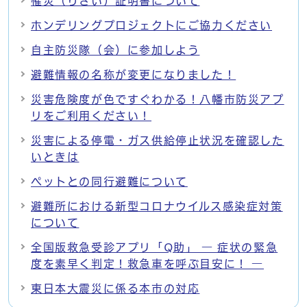
罹災（りさい）証明書について
ホンデリングプロジェクトにご協力ください
自主防災隊（会）に参加しよう
避難情報の名称が変更になりました！
災害危険度が色ですぐわかる！八幡市防災アプ
リをご利用ください！
災害による停電・ガス供給停止状況を確認した
いときは
ペットとの同行避難について
避難所における新型コロナウイルス感染症対策
について
全国版救急受診アプリ「Q助」 ― 症状の緊急
度を素早く判定！救急車を呼ぶ目安に！ ―
東日本大震災に係る本市の対応