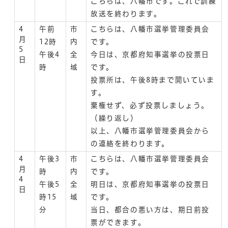
こちらは、八幡市です。これで訓練
放送を終わります。
4
午前
市
こちらは、八幡市選挙管理委員会
月
12時
内
です。
5
午後4
全
今日は、京都府知事選挙の投票日
日
時
域
です。
投票所は、午後8時まで開いていま
す。
棄権せず、必ず投票しましょう。
（繰り返し）
以上、八幡市選挙管理委員会から
の連絡を終わります。
4
午後3
市
こちらは、八幡市選挙管理委員会
月
時
内
です。
4
午後5
全
明日は、京都府知事選挙の投票日
日
時15
域
です。
分
当日、都合の悪い方は、期日前投
票ができます。