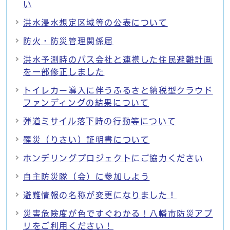
い
洪水浸水想定区域等の公表について
防火・防災管理関係届
洪水予測時のバス会社と連携した住民避難計画
を一部修正しました
トイレカー導入に伴うふるさと納税型クラウド
ファンディングの結果について
弾道ミサイル落下時の行動等について
罹災（りさい）証明書について
ホンデリングプロジェクトにご協力ください
自主防災隊（会）に参加しよう
避難情報の名称が変更になりました！
災害危険度が色ですぐわかる！八幡市防災アプ
リをご利用ください！