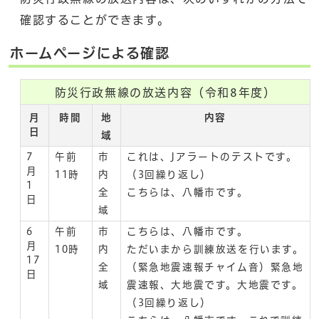
確認することができます。
ホームページによる確認
防災行政無線の放送内容（令和8年度）
月
時間
地
内容
日
域
7
午前
市
これは、Jアラートのテストです。
月
11時
内
（3回繰り返し）
1
全
こちらは、八幡市です。
日
域
6
午前
市
こちらは、八幡市です。
月
10時
内
ただいまから訓練放送を行います。
17
全
（緊急地震速報チャイム音）緊急地
日
域
震速報、大地震です。大地震です。
（3回繰り返し）