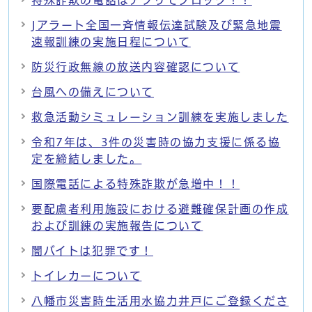
Jアラート全国一斉情報伝達試験及び緊急地震
速報訓練の実施日程について
防災行政無線の放送内容確認について
台風への備えについて
救急活動シミュレーション訓練を実施しました
令和7年は、3件の災害時の協力支援に係る協
定を締結しました。
国際電話による特殊詐欺が急増中！！
要配慮者利用施設における避難確保計画の作成
および訓練の実施報告について
闇バイトは犯罪です！
トイレカーについて
八幡市災害時生活用水協力井戸にご登録くださ