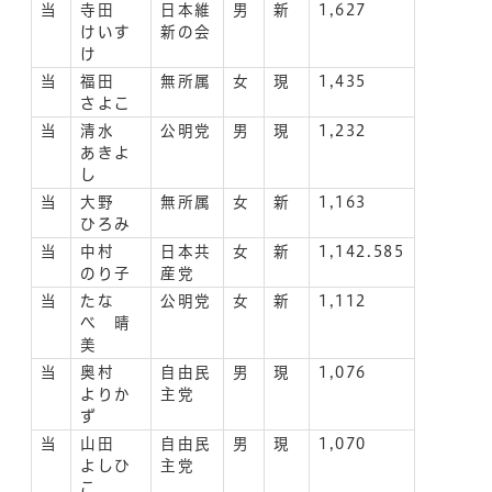
当
寺田
日本維
男
新
1,627
けいす
新の会
け
当
福田
無所属
女
現
1,435
さよこ
当
清水
公明党
男
現
1,232
あきよ
し
当
大野
無所属
女
新
1,163
ひろみ
当
中村
日本共
女
新
1,142.585
のり子
産党
当
たな
公明党
女
新
1,112
べ 晴
美
当
奥村
自由民
男
現
1,076
よりか
主党
ず
当
山田
自由民
男
現
1,070
よしひ
主党
こ