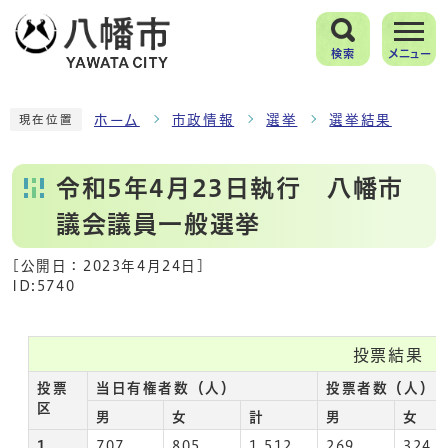
検索
メニュー
ホーム
市政情報
選挙
選挙結果
現在位置
令和5年4月23日執行 八幡市
議会議員一般選挙
[公開日：
2023年4月24日
]
ID:5740
投票結果
投票
当日有権者数（人）
投票者数（人）
区
男
女
計
男
女
1
707
805
1,512
269
324