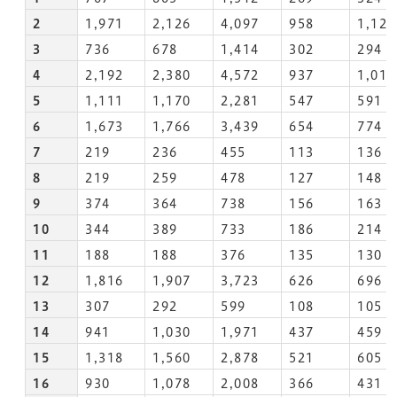
2
1,971
2,126
4,097
958
1,121
3
736
678
1,414
302
294
4
2,192
2,380
4,572
937
1,015
5
1,111
1,170
2,281
547
591
6
1,673
1,766
3,439
654
774
7
219
236
455
113
136
8
219
259
478
127
148
9
374
364
738
156
163
10
344
389
733
186
214
11
188
188
376
135
130
12
1,816
1,907
3,723
626
696
13
307
292
599
108
105
14
941
1,030
1,971
437
459
15
1,318
1,560
2,878
521
605
16
930
1,078
2,008
366
431