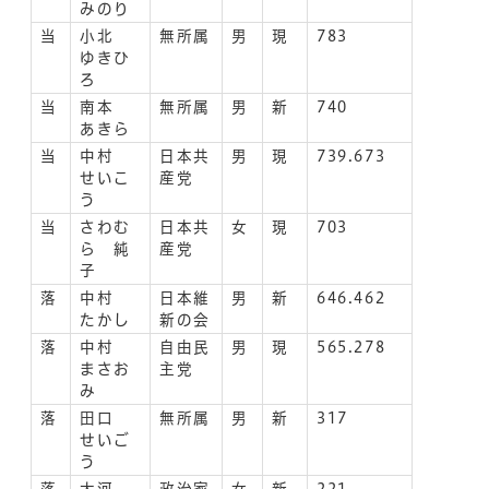
みのり
当
小北
無所属
男
現
783
ゆきひ
ろ
当
南本
無所属
男
新
740
あきら
当
中村
日本共
男
現
739.673
せいこ
産党
う
当
さわむ
日本共
女
現
703
ら 純
産党
子
落
中村
日本維
男
新
646.462
たかし
新の会
落
中村
自由民
男
現
565.278
まさお
主党
み
落
田口
無所属
男
新
317
せいご
う
落
大河
政治家
女
新
221