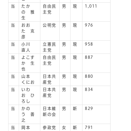
当
たか
自由民
男
現
1,011
の 雅
主党
生
当
おお
公明党
男
現
976
た 克
彦
当
小川
立憲民
男
現
958
直人
主党
当
よこす
自由民
男
現
887
か 生
主党
也
当
山本
日本共
男
現
880
くにお
産党
当
いわ
日本共
男
現
834
お ひ
産党
ろし
当
かの
日本維
男
新
829
う 善
新の会
之
当
岡本
参政党
女
新
791