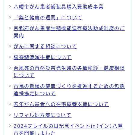
八幡市がん患者補装具購入費助成事業
「薬と健康の週間」について
京都府がん患者生殖機能温存療法助成制度のご
案内
がんに関する相談について
脳脊髄液減少症について
台風等の自然災害発生時の各種検診・健康相談
について
市民の皆様の健幸づくりを推進するための包括
連携協定について
若年がん患者への在宅療養支援について
リフィル処方箋について
2024フレイルの日記念イベントin(イン)八幡
市を開催しました