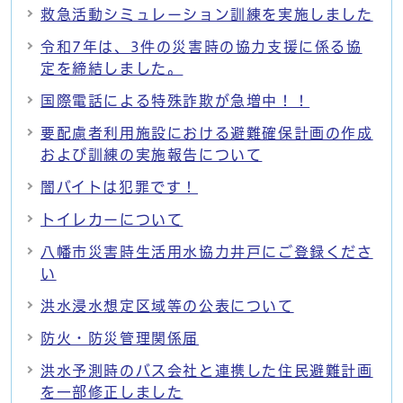
救急活動シミュレーション訓練を実施しました
令和7年は、3件の災害時の協力支援に係る協
定を締結しました。
国際電話による特殊詐欺が急増中！！
要配慮者利用施設における避難確保計画の作成
および訓練の実施報告について
闇バイトは犯罪です！
トイレカーについて
八幡市災害時生活用水協力井戸にご登録くださ
い
洪水浸水想定区域等の公表について
防火・防災管理関係届
洪水予測時のバス会社と連携した住民避難計画
を一部修正しました