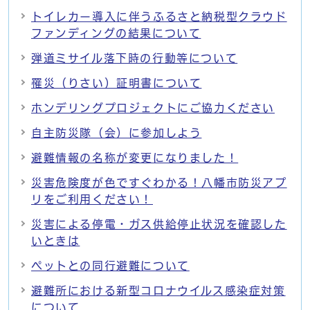
トイレカー導入に伴うふるさと納税型クラウド
ファンディングの結果について
弾道ミサイル落下時の行動等について
罹災（りさい）証明書について
ホンデリングプロジェクトにご協力ください
自主防災隊（会）に参加しよう
避難情報の名称が変更になりました！
災害危険度が色ですぐわかる！八幡市防災アプ
リをご利用ください！
災害による停電・ガス供給停止状況を確認した
いときは
ペットとの同行避難について
避難所における新型コロナウイルス感染症対策
について