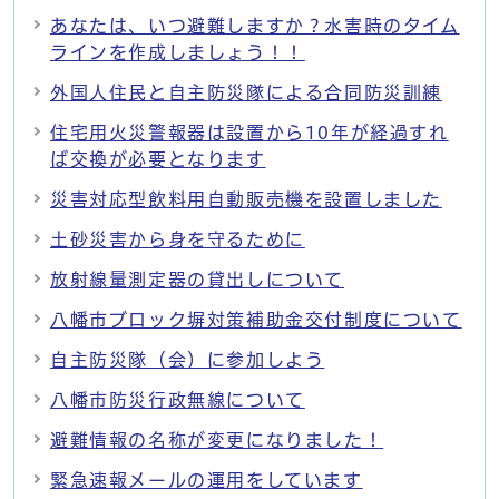
あなたは、いつ避難しますか？水害時のタイム
ラインを作成しましょう！！
外国人住民と自主防災隊による合同防災訓練
住宅用火災警報器は設置から10年が経過すれ
ば交換が必要となります
災害対応型飲料用自動販売機を設置しました
土砂災害から身を守るために
放射線量測定器の貸出しについて
八幡市ブロック塀対策補助金交付制度について
自主防災隊（会）に参加しよう
八幡市防災行政無線について
避難情報の名称が変更になりました！
緊急速報メールの運用をしています