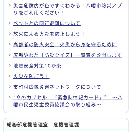
災害危険度が色ですぐわかる！八幡市防災アプ
リをご利用ください！
ペットとの同行避難について
放火による火災を防止しよう！
高齢者の防火安全 火災から身を守るために
広報やわた【防災クイズ】一覧表を公開します
地震安全対策10か条
火災を防ごう！
市町村広域災害ネットワークについて
“命のカプセル 「緊急時情報カード」” ～八
幡市民生児童委員協議会の取り組み～
総務部危機管理室 危機管理課