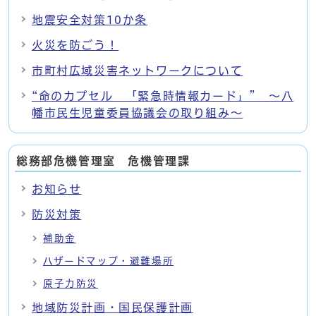
地震安全対策10か条
火災を防ごう！
市町村広域災害ネットワークについて
“命のカプセル 「緊急時情報カード」” ～八
幡市民生児童委員協議会の取り組み～
総務部危機管理室 危機管理課
お知らせ
防災対策
補助金
ハザードマップ・避難場所
原子力防災
地域防災計画・国民保護計画