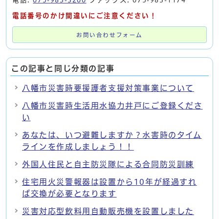
電話:
075-983-3200
ファックス: 075-983-1174
電話番号のかけ間違いにご注意ください！
お問い合わせフォーム
この記事と同じ分類の記事
八幡市災害時要援護者支援対策事業について
八幡市災害時生活用水協力井戸にご登録くださ
い
あなたは、いつ避難しますか？水害時のタイム
ラインを作成しましょう！！
外国人住民と自主防災隊による合同防災訓練
住宅用火災警報器は設置から10年が経過すれ
ば交換が必要となります
災害対応型飲料用自動販売機を設置しました