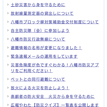
土砂災害から身を守るために
放射線量測定器の貸出しについて
八幡市ブロック塀対策補助金交付制度について
自主防災隊（会）に参加しよう
八幡市防災行政無線について
避難情報の名称が変更になりました！
緊急速報メールの運用をしています
災害危険度が色ですぐわかる！八幡市防災アプ
リをご利用ください！
ペットとの同行避難について
放火による火災を防止しよう！
高齢者の防火安全 火災から身を守るために
広報やわた【防災クイズ】一覧表を公開します