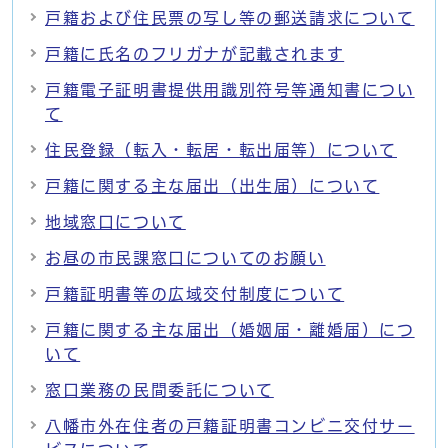
戸籍および住民票の写し等の郵送請求について
戸籍に氏名のフリガナが記載されます
戸籍電子証明書提供用識別符号等通知書につい
て
住民登録（転入・転居・転出届等）について
戸籍に関する主な届出（出生届）について
地域窓口について
お昼の市民課窓口についてのお願い
戸籍証明書等の広域交付制度について
戸籍に関する主な届出（婚姻届・離婚届）につ
いて
窓口業務の民間委託について
八幡市外在住者の戸籍証明書コンビニ交付サー