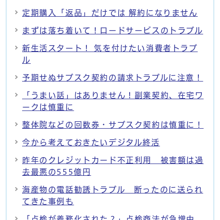
定期購入「返品」だけでは 解約になりません
まずは落ち着いて！ロードサービスのトラブル
新生活スタート！ 気を付けたい消費者トラブ
ル
予期せぬサブスク契約の請求トラブルに注意！
「うまい話」はありません！副業契約、在宅ワ
ークは慎重に
整体院などの回数券・サブスク契約は慎重に！
今から考えておきたいデジタル終活
昨年のクレジットカード不正利用 被害額は過
去最悪の555億円
海産物の電話勧誘トラブル 断ったのに送られ
てきた事例も
「点検が義務化された？」点検商法が急増中