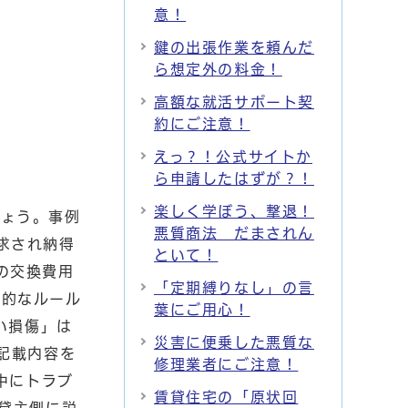
意！
鍵の出張作業を頼んだ
ら想定外の料金！
高額な就活サポート契
約にご注意！
えっ？！公式サイトか
ら申請したはずが？！
楽しく学ぼう、撃退！
しょう。事例
悪質商法 だまされん
求され納得
といて！
の交換費用
「定期縛りなし」の言
般的なルール
葉にご用心！
い損傷」は
災害に便乗した悪質な
記載内容を
修理業者にご注意！
中にトラブ
賃貸住宅の「原状回