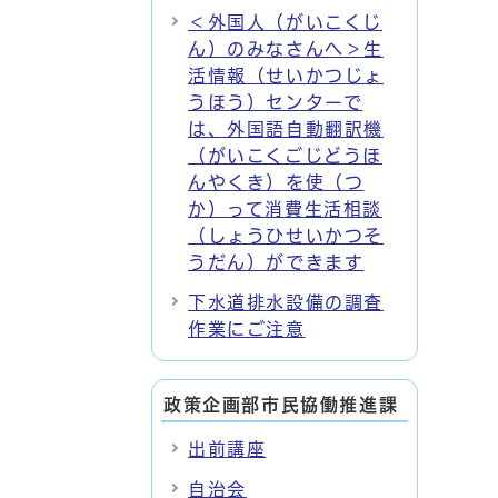
＜外国人（がいこくじ
ん）のみなさんへ＞生
活情報（せいかつじょ
うほう）センターで
は、外国語自動翻訳機
（がいこくごじどうほ
んやくき）を使（つ
か）って消費生活相談
（しょうひせいかつそ
うだん）ができます
下水道排水設備の調査
作業にご注意
政策企画部市民協働推進課
出前講座
自治会