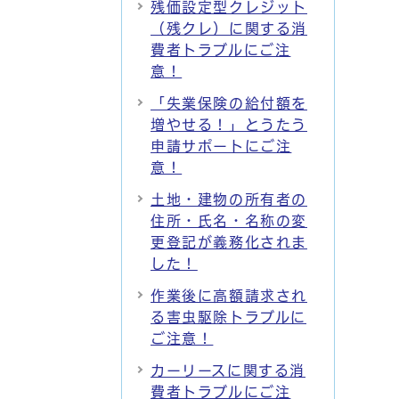
残価設定型クレジット
（残クレ）に関する消
費者トラブルにご注
意！
「失業保険の給付額を
増やせる！」とうたう
申請サポートにご注
意！
土地・建物の所有者の
住所・氏名・名称の変
更登記が義務化されま
した！
作業後に高額請求され
る害虫駆除トラブルに
ご注意！
カーリースに関する消
費者トラブルにご注