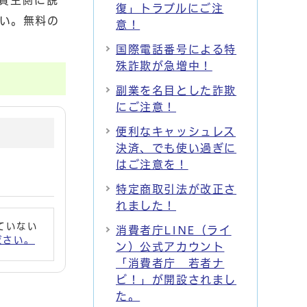
貸主側に説
復」トラブルにご注
い。無料の
意！
国際電話番号による特
殊詐欺が急増中！
副業を名目とした詐欺
にご注意！
便利なキャッシュレス
決済、でも使い過ぎに
はご注意を！
特定商取引法が改正さ
れました！
れていない
消費者庁LINE（ライ
ください。
ン）公式アカウント
「消費者庁 若者ナ
ビ！」が開設されまし
た。