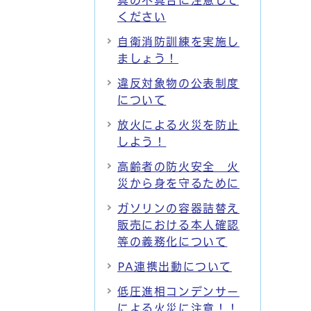
具の不具合に注意して
ください
自衛消防訓練を実施し
ましょう！
違反対象物の公表制度
について
放火による火災を防止
しよう！
高齢者の防火安全 火
災から身を守るために
ガソリンの容器詰替え
販売における本人確認
等の義務化について
PA連携出動について
低圧進相コンデンサー
による火災に注意！！