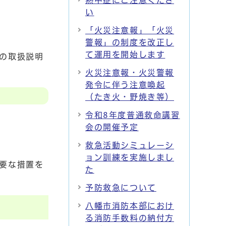
熱中症にご注意くださ
い
「火災注意報」「火災
警報」の制度を改正し
て運用を開始します
の取扱説明
火災注意報・火災警報
発令に伴う注意喚起
（たき火・野焼き等）
令和8年度普通救命講習
会の開催予定
救急活動シミュレーシ
ョン訓練を実施しまし
要な措置を
た
予防救急について
八幡市消防本部におけ
る消防手数料の納付方