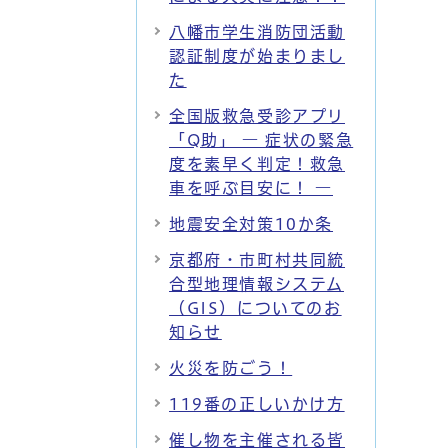
八幡市学生消防団活動
認証制度が始まりまし
た
全国版救急受診アプリ
「Q助」 ― 症状の緊急
度を素早く判定！救急
車を呼ぶ目安に！ ―
地震安全対策10か条
京都府・市町村共同統
合型地理情報システム
（GIS）についてのお
知らせ
火災を防ごう！
119番の正しいかけ方
催し物を主催される皆