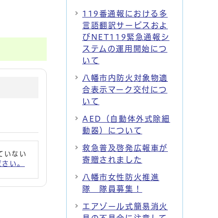
119番通報における多
言語翻訳サービスおよ
びNET119緊急通報シ
ステムの運用開始につ
いて
八幡市内防火対象物適
合表示マーク交付につ
いて
AED（自動体外式除細
動器）について
救急普及啓発広報車が
れていない
寄贈されました
ください。
八幡市女性防火推進
隊 隊員募集！
エアゾール式簡易消火