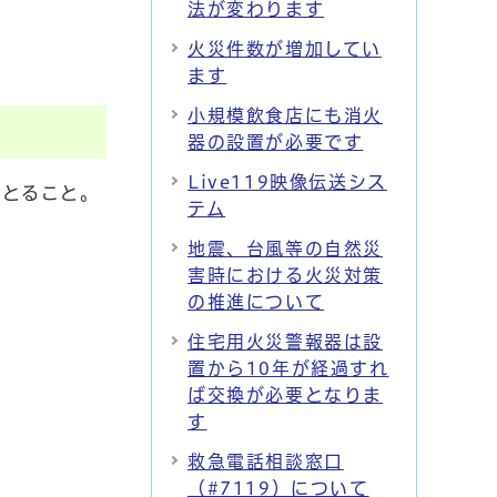
法が変わります
火災件数が増加してい
ます
小規模飲食店にも消火
器の設置が必要です
Live119映像伝送シス
をとること。
テム
地震、台風等の自然災
害時における火災対策
の推進について
住宅用火災警報器は設
置から10年が経過すれ
ば交換が必要となりま
す
救急電話相談窓口
（#7119）について