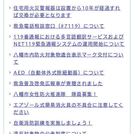
住宅用火災警報器は設置から10年が経過すれ
ば交換が必要となります
救急電話相談窓口（#7119）について
119番通報における多言語翻訳サービスおよび
NET119緊急通報システムの運用開始について
八幡市内防火対象物適合表示マーク交付につい
て
AED（自動体外式除細動器）について
救急普及啓発広報車が寄贈されました
八幡市女性防火推進隊 隊員募集！
エアゾール式簡易消火具の不具合に注意してく
ださい
自衛消防訓練を実施しましょう！
違反対象物の公表制度について