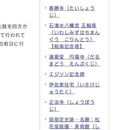
泰勝寺（たいしょう
じ）
石清水八幡宮 五輪塔
太鼓を四方か
（いわしみずはちまん
て行われて
ぐう ごりんとう）
の前日に行
【航海記念塔】
達磨堂 円福寺（だる
まどう えんぷくじ）
エジソン記念碑
伊佐家住宅（いさけじ
ゅうたく）
正法寺（しょうぼう
じ）
国指定史跡・名勝：松
花堂庭園・美術館（し