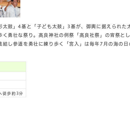
形太鼓」4基と「子ども太鼓」3基が、御輿に据えられた
歩く勇壮な祭り。高良神社の例祭「高良社祭」の宵祭とし
集結し参道を勇壮に練り歩く「宮入」は毎年7月の海の日
へ徒歩約3分