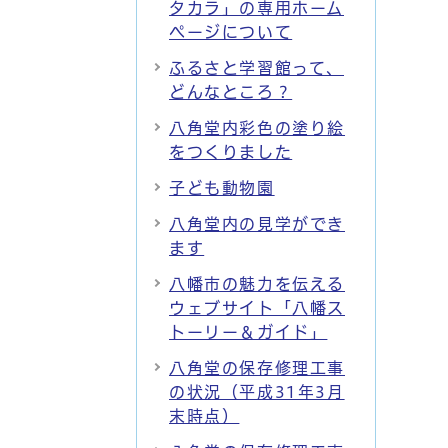
タカラ」の専用ホーム
ページについて
ふるさと学習館って、
どんなところ？
八角堂内彩色の塗り絵
をつくりました
子ども動物園
八角堂内の見学ができ
ます
八幡市の魅力を伝える
ウェブサイト「八幡ス
トーリー＆ガイド」
八角堂の保存修理工事
の状況（平成31年3月
末時点）