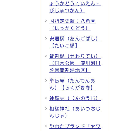
ょうかどうていえん・
びじゅつかん）
国指定史跡：八角堂
（はっかくどう）
安居橋（あんごばし）
【たいこ橋】
背割堤（せわりてい）
【国営公園 淀川河川
公園背割堤地区】
単伝庵（たんでんあ
ん）【らくがき寺】
神應寺（じんのうじ）
相槌神社（あいつちじ
んじゃ）
やわたブランド「ヤワ