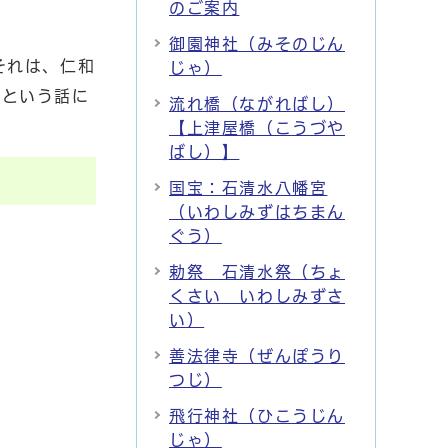
のご案内
御園神社（みそのじん
それは、仁和
じゃ）
たという話に
流れ橋（ながればし）
【上津屋橋（こうづや
ばし）】
国宝：石清水八幡宮
（いわしみずはちまん
ぐう）
勅祭 石清水祭（ちょ
くさい いわしみずさ
い）
善法律寺（ぜんぽうり
つじ）
飛行神社（ひこうじん
じゃ）