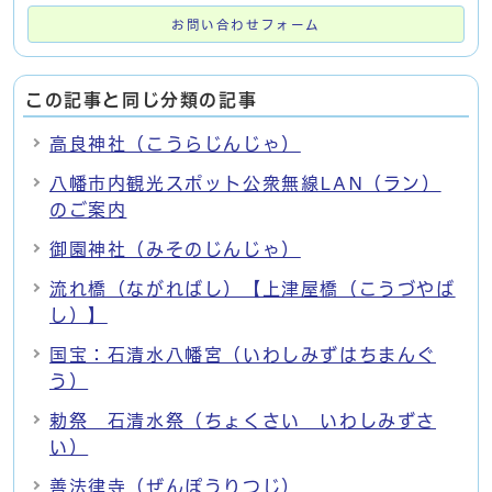
お問い合わせフォーム
この記事と同じ分類の記事
高良神社（こうらじんじゃ）
八幡市内観光スポット公衆無線LAN（ラン）
のご案内
御園神社（みそのじんじゃ）
流れ橋（ながればし）【上津屋橋（こうづやば
し）】
国宝：石清水八幡宮（いわしみずはちまんぐ
う）
勅祭 石清水祭（ちょくさい いわしみずさ
い）
善法律寺（ぜんぽうりつじ）