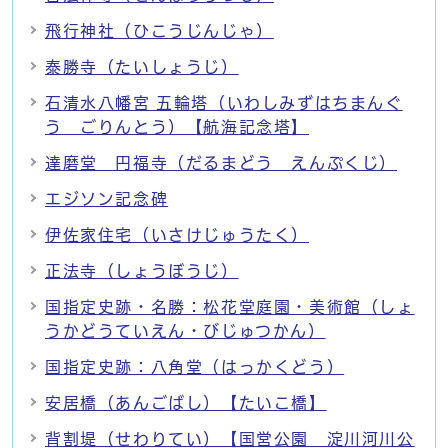
飛行神社（ひこうじんじゃ）
泰勝寺（たいしょうじ）
石清水八幡宮 五輪塔（いわしみずはちまんぐ
う ごりんとう）【航海記念塔】
達磨堂 円福寺（だるまどう えんぷくじ）
エジソン記念碑
伊佐家住宅（いさけじゅうたく）
正法寺（しょうぼうじ）
国指定史跡・名勝：松花堂庭園・美術館（しょ
うかどうていえん・びじゅつかん）
国指定史跡：八角堂（はっかくどう）
安居橋（あんごばし）【たいこ橋】
背割堤（せわりてい）【国営公園 淀川河川公