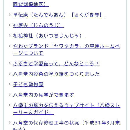
園背割堤地区】
単伝庵（たんでんあん）【らくがき寺】
神應寺（じんのうじ）
相槌神社（あいつちじんじゃ）
やわたブランド「ヤワタカラ」の専用ホームペ
ージについて
ふるさと学習館って、どんなところ？
八角堂内彩色の塗り絵をつくりました
子ども動物園
八角堂内の見学ができます
八幡市の魅力を伝えるウェブサイト「八幡スト
ーリー＆ガイド」
八角堂の保存修理工事の状況（平成31年3月末
時点）