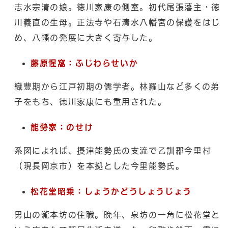
志水宗清の娘。徳川家康の側室。初代尾張藩主・徳
川義直の生母。正法寺や石清水八幡宮の保護をはじ
め、八幡の発展に大きく寄与した。
藤原惺窩：ふじわらせいか
織豊期から江戸初期の儒学者。林羅山など多くの弟
子をもち、徳川家康にも重用された。
能勢家：のせけ
系図によれば、摂津能勢氏の支流で乙訓郡今里村
（現長岡京市）を本拠とした今里能勢氏。
松花堂昭乗：しょうかどうしょうじょう
男山の瀧本坊の住職。晩年、泉坊の一角に松花堂と