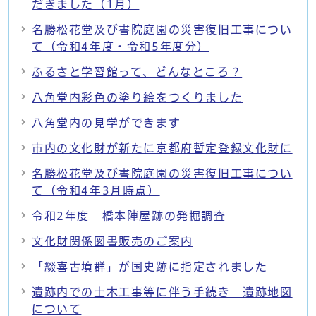
だきました（1月）
名勝松花堂及び書院庭園の災害復旧工事につい
て（令和4年度・令和5年度分）
ふるさと学習館って、どんなところ？
八角堂内彩色の塗り絵をつくりました
八角堂内の見学ができます
市内の文化財が新たに京都府暫定登録文化財に
名勝松花堂及び書院庭園の災害復旧工事につい
て（令和4年3月時点）
令和2年度 橋本陣屋跡の発掘調査
文化財関係図書販売のご案内
「綴喜古墳群」が国史跡に指定されました
遺跡内での土木工事等に伴う手続き 遺跡地図
について