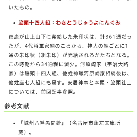
いたもの。
脇頭十四人組：わきとうじゅうよにんぐみ
家康が山上山下に発給した朱印状は、計361通だっ
たが、4代将軍家綱のころから、神人の組ごとに1
通の朱印状（組朱印）が発給されるかたちとなる。
この時期から34通程に減少。河原崎家（宇治大路
家）は脇頭十四人組、他姓神職河原崎家相続後は、
他姓座七人組にも属す。安居神事と本頭・脇頭社士
については、前回記事参照。
参考文献
『城州八幡愚聞鈔』（名古屋市蓬左文庫所
蔵）。