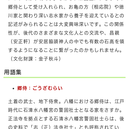
郷侍として受け入れられ、お亀の方（相応院）や徳
川家と関わり深い志水家から養子を迎えているとの
記述がみられることは大変興味深いです。この関係
性が、後代のさまざまな文化人との交流や、昌親
（安正軒）が安居脇頭神人の中でも有数の石高を領
するようになることに繋がったのかもしれません。
（文化財課：金子秋斗）
用語集
郷侍：ごうざむらい
土着の武士、地下侍衆。八幡における郷侍は、江戸
時代に石清水八幡宮の警固社士となる家をさすか。
正法寺を拠点とする石清水八幡宮警固社士らは、後
の史料で「志（正）法寺社士」とも呼称されてい