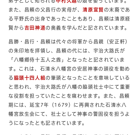
弟子として知られる
中村久越
の娘を娶っています。
また、昌頼の父昌行の実母が、
清原宣賢
の末裔であ
る平野氏の出身であったこともあり、昌頼は清原経
賢から
吉田神道
の奥義を学んだと記されています。
昌勝・昌行・昌頼は代々の将軍から昌親（安正軒）
の朱印地を拝領し、昌頼の代には、宇治大路氏が
「八幡郷侍十五人之酋」となったと記されていま
す。これは、石清水八幡宮の安居神事の頭役を勤め
る
脇頭十四人組
の筆頭となったことを意味している
と思われ、宇治大路氏が八幡の脇頭社士中にて重要
な役割を担っていたことを窺わせます。また、昌頼
期には、延宝7年（1679）に再興された石清水八
幡宮放生会にて、社士として神事の警固役を担うよ
うになったとも記されています。