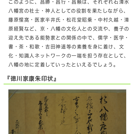
このように、昌勝・昌行・昌頼は、それぞれ石清水
八幡宮の社士・神人としての役割を果たしながら、
藤原惺窩・医家半井氏・松花堂昭乗・中村久越・清
原経賢など、京・八幡の文化人との交流や、養子の
迎え先である能勢家との関係の中で、儒学・医学・
書・茶・和歌・吉田神道等の素養を身に着け、文
化・知識人ネットワークの一端を担う存在として、
八幡の地に定着していったといえるでしょう。
『徳川家康朱印状』